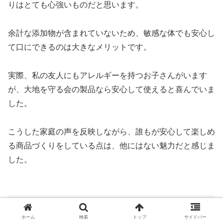
りはとても心強いものだと思います。
余計な添加物が含まれていないため、敏感な体でも安心し
て口にできるのは大きなメリットです。
実際、私の友人にもアレルギーを持つお子さんがいます
が、大地を守る会の製品なら安心して使えると喜んでいま
した。
こうした家庭の声を反映しながら、誰もが安心して楽しめ
る商品づくりをしている点は、他にはない魅力だと感じま
した。
大地を守る会のお試しセットはどんな健康
効果が期待できる？体に優しい食品の効
ホーム
検索
トップ
サイドバー