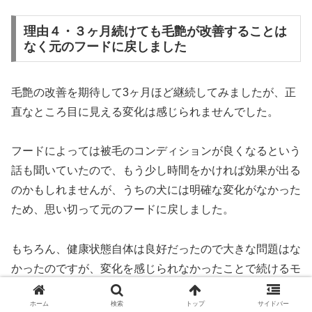
理由４・３ヶ月続けても毛艶が改善することは
なく元のフードに戻しました
毛艶の改善を期待して3ヶ月ほど継続してみましたが、正
直なところ目に見える変化は感じられませんでした。
フードによっては被毛のコンディションが良くなるという
話も聞いていたので、もう少し時間をかければ効果が出る
のかもしれませんが、うちの犬には明確な変化がなかった
ため、思い切って元のフードに戻しました。
もちろん、健康状態自体は良好だったので大きな問題はな
かったのですが、変化を感じられなかったことで続けるモ
チベーションが下がってしまったというのが正直なところ
ホーム
検索
トップ
サイドバー
です。