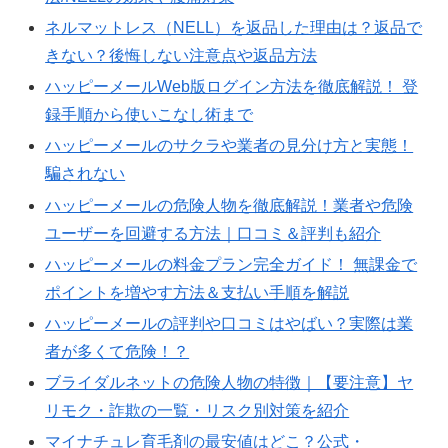
ネルマットレス（NELL）を返品した理由は？返品で
きない？後悔しない注意点や返品方法
ハッピーメールWeb版ログイン方法を徹底解説！ 登
録手順から使いこなし術まで
ハッピーメールのサクラや業者の見分け方と実態！
騙されない
ハッピーメールの危険人物を徹底解説！業者や危険
ユーザーを回避する方法｜口コミ＆評判も紹介
ハッピーメールの料金プラン完全ガイド！ 無課金で
ポイントを増やす方法＆支払い手順を解説
ハッピーメールの評判や口コミはやばい？実際は業
者が多くて危険！？
ブライダルネットの危険人物の特徴｜【要注意】ヤ
リモク・詐欺の一覧・リスク別対策を紹介
マイナチュレ育毛剤の最安値はどこ？公式・