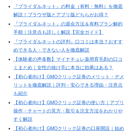
『ブライダルネット』の料金（有料・無料）を徹底
解説！ブラウザ版とアプリ版どちらがお得？
『ブライダルネット』の退会方法＆有料プラン解約
手順｜注意点も詳しく解説【完全ガイド】
『ブライダルネットの評判』口コミは本当？おすす
めできる人・できない人を徹底解説
【体験者の声多数】マイナチュレ薬用育毛剤の口コ
ミまとめ｜女性の抜け毛に本当に効果はある？
【初心者向け】GMOクリック証券のメリット・デメ
リットを徹底解説｜評判・安心できる理由・注意点
も紹介
【初心者向け】GMOクリック証券の使い方｜アプリ
操作・チャートの見方・取引＆注文方法をわかりや
すく解説
【初心者向け】GMOクリック証券の口座開設｜始め