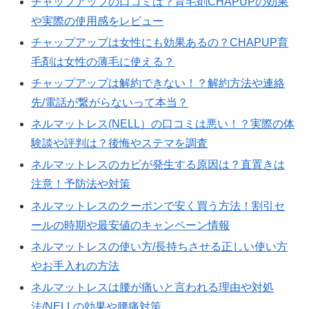
チャップアップの口コミは？育毛剤CHAPUPの効果
や実際の使用感をレビュー
チャップアップは女性にも効果あるの？CHAPUP育
毛剤は女性の薄毛に使える？
チャップアップは解約できない！？解約方法や連絡
先/電話が繋がらないって本当？
ネルマットレス(NELL）の口コミは悪い！？実際の体
験談や評判は？後悔やステマを調査
ネルマットレスのカビが発生する原因は？直置きは
注意！予防法や対策
ネルマットレスのクーポンで安く買う方法！割引セ
ールの時期や最安値のキャンペーン情報
ネルマットレスの使い方/長持ちさせる正しい使い方
やお手入れの方法
ネルマットレスは腰が痛いと言われる理由や対処
法/NELLの効果や腰痛対策