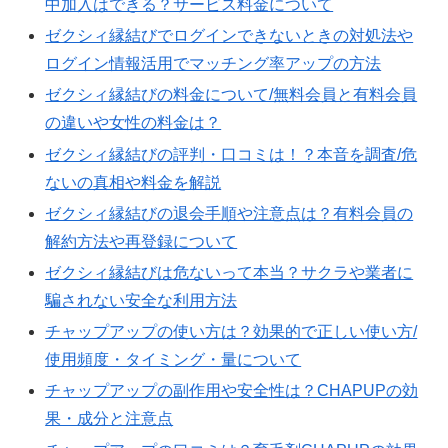
中加入はできる？サービス料金について
ゼクシィ縁結びでログインできないときの対処法や
ログイン情報活用でマッチング率アップの方法
ゼクシィ縁結びの料金について/無料会員と有料会員
の違いや女性の料金は？
ゼクシィ縁結びの評判・口コミは！？本音を調査/危
ないの真相や料金を解説
ゼクシィ縁結びの退会手順や注意点は？有料会員の
解約方法や再登録について
ゼクシィ縁結びは危ないって本当？サクラや業者に
騙されない安全な利用方法
チャップアップの使い方は？効果的で正しい使い方/
使用頻度・タイミング・量について
チャップアップの副作用や安全性は？CHAPUPの効
果・成分と注意点