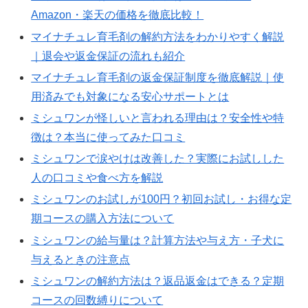
Amazon・楽天の価格を徹底比較！
マイナチュレ育毛剤の解約方法をわかりやすく解説
｜退会や返金保証の流れも紹介
マイナチュレ育毛剤の返金保証制度を徹底解説｜使
用済みでも対象になる安心サポートとは
ミシュワンが怪しいと言われる理由は？安全性や特
徴は？本当に使ってみた口コミ
ミシュワンで涙やけは改善した？実際にお試しした
人の口コミや食べ方を解説
ミシュワンのお試しが100円？初回お試し・お得な定
期コースの購入方法について
ミシュワンの給与量は？計算方法や与え方・子犬に
与えるときの注意点
ミシュワンの解約方法は？返品返金はできる？定期
コースの回数縛りについて