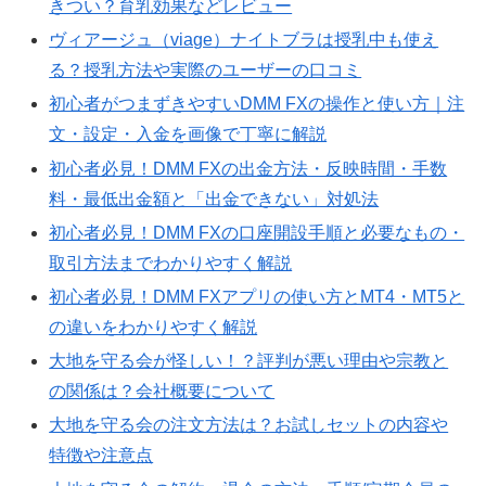
きつい？育乳効果などレビュー
ヴィアージュ（viage）ナイトブラは授乳中も使え
る？授乳方法や実際のユーザーの口コミ
初心者がつまずきやすいDMM FXの操作と使い方｜注
文・設定・入金を画像で丁寧に解説
初心者必見！DMM FXの出金方法・反映時間・手数
料・最低出金額と「出金できない」対処法
初心者必見！DMM FXの口座開設手順と必要なもの・
取引方法までわかりやすく解説
初心者必見！DMM FXアプリの使い方とMT4・MT5と
の違いをわかりやすく解説
大地を守る会が怪しい！？評判が悪い理由や宗教と
の関係は？会社概要について
大地を守る会の注文方法は？お試しセットの内容や
特徴や注意点