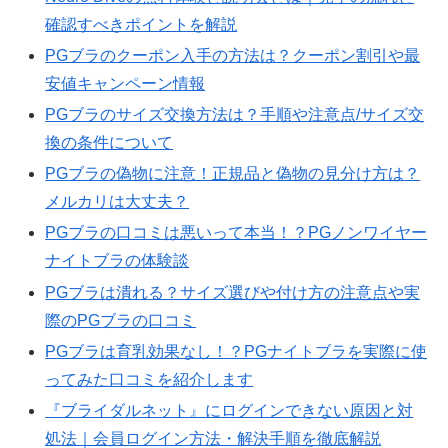
確認すべきポイントを解説
PGブラのクーポン入手の方法は？クーポン割引や最
安値キャンペーン情報
PGブラのサイズ交換方法は？手順や注意点/サイズ交
換の条件について
PGブラの偽物に注意！正規品と偽物の見分け方は？
メルカリは大丈夫？
PGブラの口コミは悪いって本当！？PGノンワイヤー
ナイトブラの体験談
PGブラは潰れる？サイズ選びや付け方の注意点や実
際のPGブラの口コミ
PGブラは育乳効果なし！？PGナイトブラを実際に使
ってみた口コミを紹介します
『ブライダルネット』にログインできない原因と対
処法｜会員ログイン方法・解決手順を徹底解説